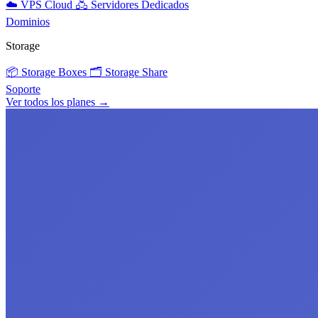
☁️
VPS Cloud
🖧
Servidores Dedicados
Dominios
Storage
📦
Storage Boxes
🗂️
Storage Share
Soporte
Ver todos los planes →