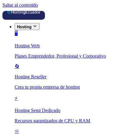
Saltar al contenido
Hosting
🖥️
Hosting Web
Planes Emprendedor, Profesional y Corporativo
🔄
Hosting Reseller
Crea tu propia empresa de hosting
⚡
Hosting Semi Dedicado
Recursos garantizados de CPU y RAM
♾️