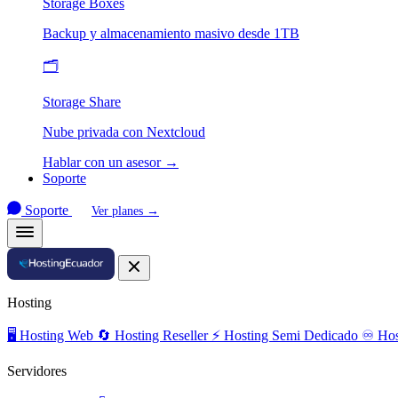
Storage Boxes
Backup y almacenamiento masivo desde 1TB
🗂️
Storage Share
Nube privada con Nextcloud
Hablar con un asesor →
Soporte
Soporte
Ver planes →
Hosting
🖥️
Hosting Web
🔄
Hosting Reseller
⚡
Hosting Semi Dedicado
♾️
Hos
Servidores