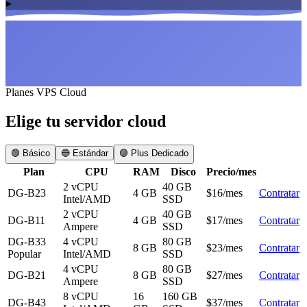
▸
Planes VPS Cloud
Elige tu servidor cloud
🟢 Básico
🔵 Estándar
🟣 Plus Dedicado
Plan
CPU
RAM
Disco
Precio/mes
2 vCPU
40 GB
DG-B23
4 GB
$16/mes
Contratar
Intel/AMD
SSD
2 vCPU
40 GB
DG-B11
4 GB
$17/mes
Contratar
Ampere
SSD
DG-B33
4 vCPU
80 GB
8 GB
$23/mes
Contratar
Popular
Intel/AMD
SSD
4 vCPU
80 GB
DG-B21
8 GB
$27/mes
Contratar
Ampere
SSD
8 vCPU
16
160 GB
DG-B43
$37/mes
Contratar