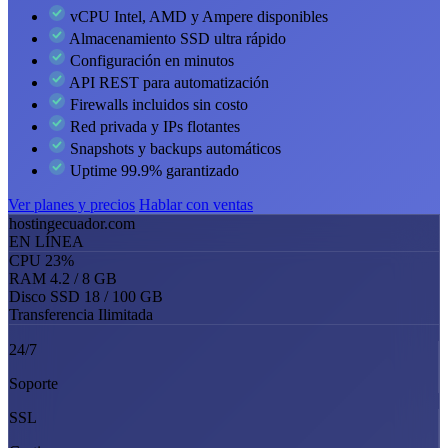
vCPU Intel, AMD y Ampere disponibles
Almacenamiento SSD ultra rápido
Configuración en minutos
API REST para automatización
Firewalls incluidos sin costo
Red privada y IPs flotantes
Snapshots y backups automáticos
Uptime 99.9% garantizado
Ver planes y precios
Hablar con ventas
hostingecuador.com
EN LÍNEA
CPU
23%
RAM
4.2 / 8 GB
Disco SSD
18 / 100 GB
Transferencia
Ilimitada
24/7
Soporte
SSL