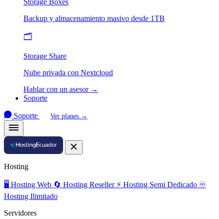
Storage Boxes
Backup y almacenamiento masivo desde 1TB
🗂️
Storage Share
Nube privada con Nextcloud
Hablar con un asesor →
Soporte
Soporte
Ver planes →
Hosting
🖥️
Hosting Web
🔄
Hosting Reseller
⚡
Hosting Semi Dedicado
♾️
Hosting Ilimitado
Servidores