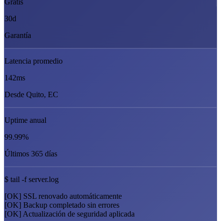
Gratis
30d
Garantía
Latencia promedio
142
ms
Desde Quito, EC
Uptime anual
99.99
%
Últimos 365 días
$ tail -f server.log
[OK]
SSL renovado automáticamente
[OK]
Backup completado sin errores
[OK]
Actualización de seguridad aplicada