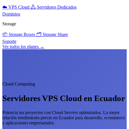
☁️
VPS Cloud
🖧
Servidores Dedicados
Dominios
Storage
📦
Storage Boxes
🗂️
Storage Share
Soporte
Ver todos los planes →
Cloud Computing
Servidores VPS Cloud en Ecuador
Potencia tus proyectos con Cloud Servers optimizados. La mejor
relación rendimiento-precio en Ecuador para desarrollo, ecommerce
y aplicaciones empresariales.