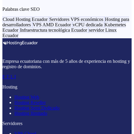
Palabras clave SEO
Cloud Hosting Ecuador
Servidores VPS económicos
Hosting para
desarrolladores
VPS AMD Ecuador
vCPU dedicada
Kubernetes
Ecuador
Infraestructura tecnológica Ecuador
servidor Linux
Ecuador
Empresa ecuatoriana con más de 5 años de experiencia en hosting y
registro de dominios.
F
T
L
I
Hosting
Hosting Web
Hosting Reseller
Hosting Semi Dedicado
Hosting Ilimitado
Servidores
VPS Cloud