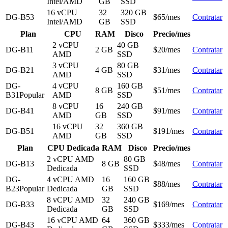
Intel/AMD
GB
SSD
16 vCPU
32
320 GB
DG-B53
$65/mes
Contratar
Intel/AMD
GB
SSD
Plan
CPU
RAM
Disco
Precio/mes
2 vCPU
40 GB
DG-B11
2 GB
$20/mes
Contratar
AMD
SSD
3 vCPU
80 GB
DG-B21
4 GB
$31/mes
Contratar
AMD
SSD
DG-
4 vCPU
160 GB
8 GB
$51/mes
Contratar
B31
Popular
AMD
SSD
8 vCPU
16
240 GB
DG-B41
$91/mes
Contratar
AMD
GB
SSD
16 vCPU
32
360 GB
DG-B51
$191/mes
Contratar
AMD
GB
SSD
Plan
CPU Dedicada
RAM
Disco
Precio/mes
2 vCPU AMD
80 GB
DG-B13
8 GB
$48/mes
Contratar
Dedicada
SSD
DG-
4 vCPU AMD
16
160 GB
$88/mes
Contratar
B23
Popular
Dedicada
GB
SSD
8 vCPU AMD
32
240 GB
DG-B33
$169/mes
Contratar
Dedicada
GB
SSD
16 vCPU AMD
64
360 GB
DG-B43
$333/mes
Contratar