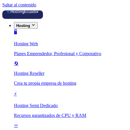
Saltar al contenido
Hosting
🖥️
Hosting Web
Planes Emprendedor, Profesional y Corporativo
🔄
Hosting Reseller
Crea tu propia empresa de hosting
⚡
Hosting Semi Dedicado
Recursos garantizados de CPU y RAM
♾️