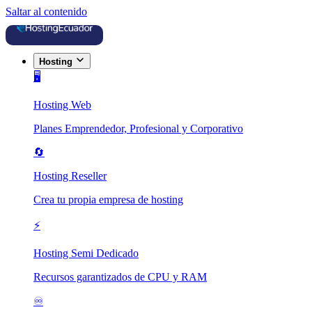
Saltar al contenido
Hosting
🖥️
Hosting Web
Planes Emprendedor, Profesional y Corporativo
🔄
Hosting Reseller
Crea tu propia empresa de hosting
⚡
Hosting Semi Dedicado
Recursos garantizados de CPU y RAM
♾️