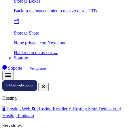
Storage Boxes
Backup y almacenamiento masivo desde 1TB
🗂️
Storage Share
Nube privada con Nextcloud
Hablar con un asesor →
Soporte
Soporte
Ver planes →
Hosting
🖥️
Hosting Web
🔄
Hosting Reseller
⚡
Hosting Semi Dedicado
♾️
Hosting Ilimitado
Servidores