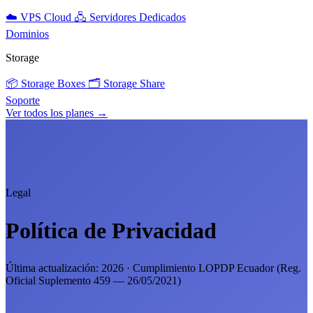
☁️
VPS Cloud
🖧
Servidores Dedicados
Dominios
Storage
📦
Storage Boxes
🗂️
Storage Share
Soporte
Ver todos los planes →
Legal
Política de Privacidad
Última actualización: 2026 · Cumplimiento LOPDP Ecuador (Reg.
Oficial Suplemento 459 — 26/05/2021)